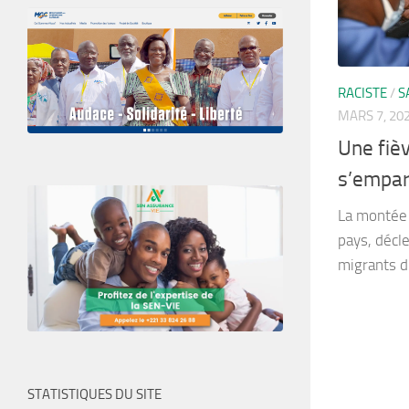
RACISTE
/
S
MARS 7, 20
Une fièv
s’empar
La montée 
pays, décle
migrants d
STATISTIQUES DU SITE