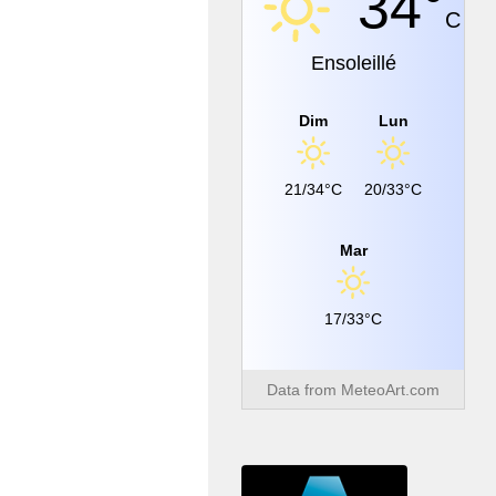
34°
C
Ensoleillé
Dim
Lun
21/34°C
20/33°C
Mar
17/33°C
Data from
MeteoArt.com