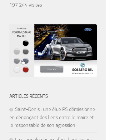
197 244 visites
ARTICLES RÉCENTS
Saint-Denis : une élue PS démissionne
en dénonçant des liens entre le maire et
le responsable de son agression
Le scandale des « safaris humains » :