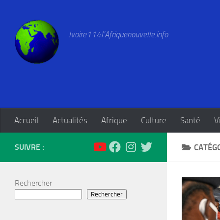
Skip to content
Ivoire114l'Afriquenouvelle.info
Accueil
Actualités
Afrique
Culture
Santé
V
SUIVRE :
CATÉGO
Rechercher
Rechercher