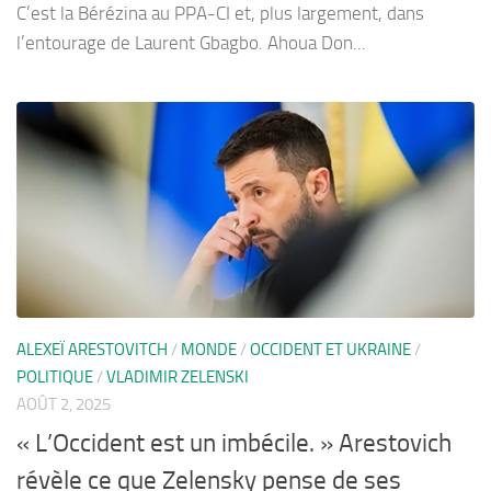
C’est la Bérézina au PPA-CI et, plus largement, dans
l’entourage de Laurent Gbagbo. Ahoua Don...
ALEXEÏ ARESTOVITCH
/
MONDE
/
OCCIDENT ET UKRAINE
/
POLITIQUE
/
VLADIMIR ZELENSKI
AOÛT 2, 2025
« L’Occident est un imbécile. » Arestovich
révèle ce que Zelensky pense de ses