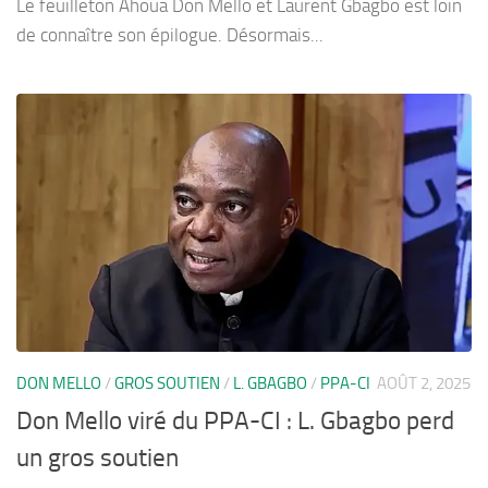
Le feuilleton Ahoua Don Mello et Laurent Gbagbo est loin
de connaître son épilogue. Désormais...
DON MELLO
/
GROS SOUTIEN
/
L. GBAGBO
/
PPA-CI
AOÛT 2, 2025
Don Mello viré du PPA-CI : L. Gbagbo perd
un gros soutien