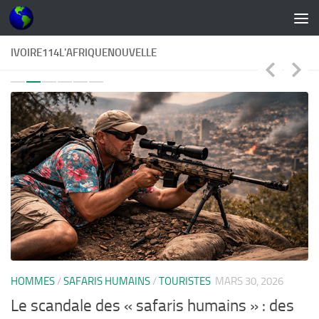
Skip to content
IVOIRE114L'AFRIQUENOUVELLE
C
HOMMES
/
SAFARIS HUMAINS
/
TOURISTES
MARS 30, 2026
C
Le scandale des « safaris humains » : des