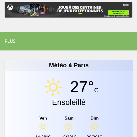
PLUS
Météo à Paris
27°
C
Ensoleillé
Ven
Sam
Dim
14/28°C
16/32°C
20/36°C