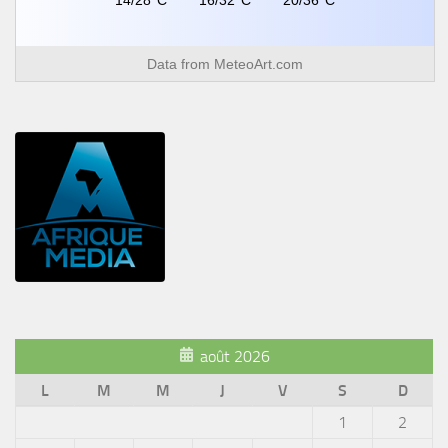
Data from
MeteoArt.com
août 2026
L
M
M
J
V
S
D
1
2