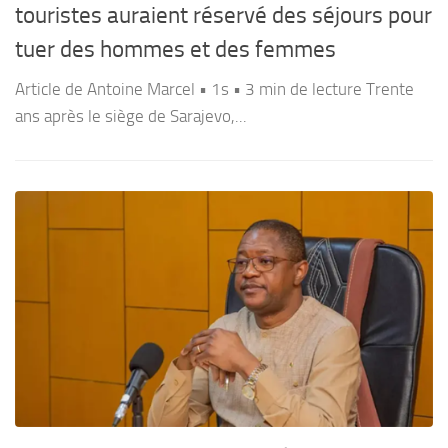
l
touristes auraient réservé des séjours pour
Ém
tuer des hommes et des femmes
ma
Article de Antoine Marcel • 1s • 3 min de lecture Trente
ans après le siège de Sarajevo,...