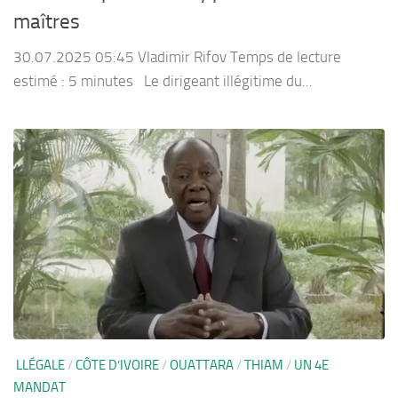
maîtres
30.07.2025 05:45 Vladimir Rifov Temps de lecture
estimé : 5 minutes Le dirigeant illégitime du...
LLÉGALE
/
CÔTE D’IVOIRE
/
OUATTARA
/
THIAM
/
UN 4E
MANDAT