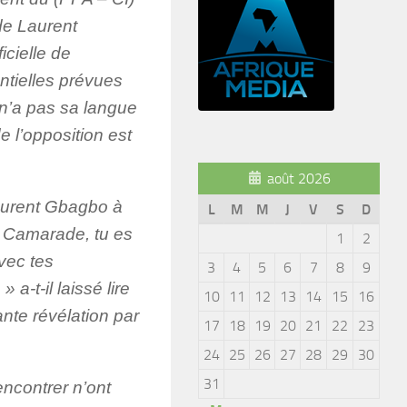
 de Laurent
icielle de
ntielles prévues
n’a pas sa langue
e l’opposition est
août 2026
Laurent Gbagbo à
L
M
M
J
V
S
D
« Camarade, tu es
1
2
vec tes
3
4
5
6
7
8
9
a-t-il laissé lire
10
11
12
13
14
15
16
ante révélation par
17
18
19
20
21
22
23
24
25
26
27
28
29
30
31
ncontrer n’ont