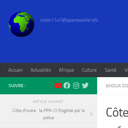
Skip to content
Ivoire114l'Afriquenouvelle.info
Accueil
Actualités
Afrique
Culture
Santé
V
SUIVRE :
AHOUA DO
ARTICLE SUIVANT
Côte
Côte d’Ivoire : le PPA-CI fragilisé par la
police