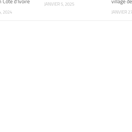
n Côte d’Ivoire
village de
JANVIER 5, 2025
, 2024
JANVIER 27