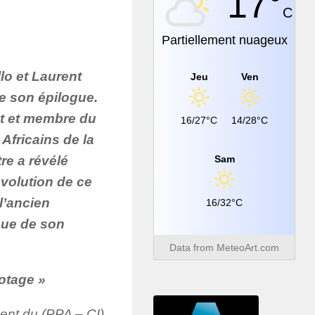
17°
C
Partiellement nuageux
lo et Laurent
Jeu
Ven
e son épilogue.
t et membre du
16/27°C
14/28°C
 Africains de la
tre a révélé
Sam
évolution de ce
 l’ancien
16/32°C
que de son
Data from
MeteoArt.com
 otage »
ent du (PPA – CI)