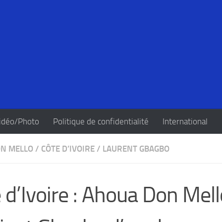
idéo/Photo
Politique de confidentialité
International
N MELLO
/
CÔTE D’IVOIRE
/
LAURENT GBAGBO
 d’Ivoire : Ahoua Don Mell