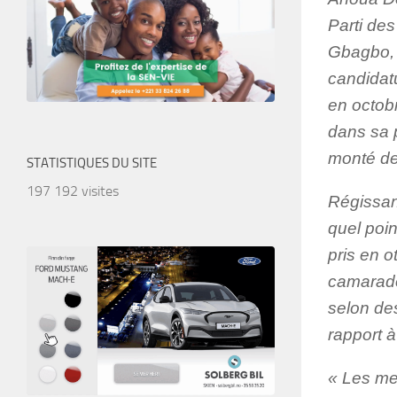
Parti des
Gbagbo, P
candidatu
en octob
dans sa p
monté de
STATISTIQUES DU SITE
197 192 visites
Régissan
quel poin
pris en 
camarades
selon des
rapport à
« Les me