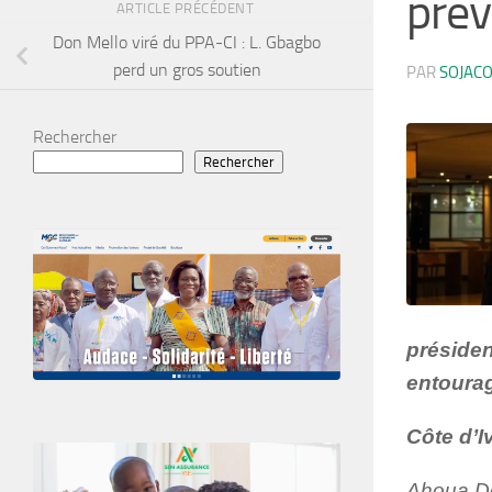
prév
ARTICLE PRÉCÉDENT
Don Mello viré du PPA-CI : L. Gbagbo
perd un gros soutien
PAR
SOJAC
Rechercher
Rechercher
présiden
entoura
Côte d’I
Ahoua Do