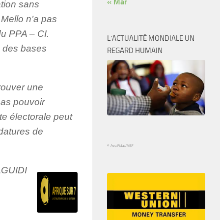
« Mar
tion sans
n Mello n’a pas
du PPA – CI.
L’ACTUALITÉ MONDIALE UN
ec des bases
REGARD HUMAIN
trouver une
pas pouvoir
ste électorale peut
datures de
.
© Avra Fialas/MSF
AGUIDI