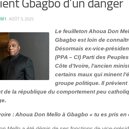
ient Gbagbo d’un danger
OM1
·
AOÛT 3, 2025
Le feuilleton Ahoua Don Mel
Gbagbo est loin de connaîtr
Désormais ex-vice-présiden
(PPA – CI) Parti des Peuples
Côte d’Ivoire, l’ancien minis
certains maux qui minent l’
groupe politique. Il prévient
t de la république du comportement peu catholi
ge.
voire : Ahoua Don Mello à Gbagbo « tu es pris en
n Mello a été démis de ses fonctions de vice-présid