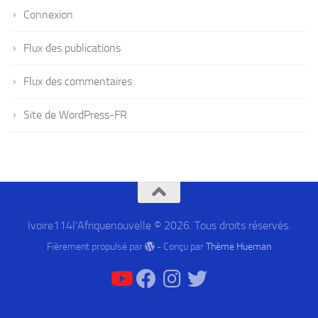
Connexion
Flux des publications
Flux des commentaires
Site de WordPress-FR
Ivoire114l'Afriquenouvelle © 2026. Tous droits réservés.
Fièrement propulsé par
- Conçu par
Thème Hueman