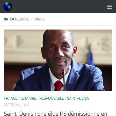
Skip to content
CATÉGORIE :
FRANCE
FRANCE
/
LE MAIRE
/
RESPONSABLE
/
SAINT-DENIS
MARS 30, 2026
Saint-Denis : une élue PS démissionne en