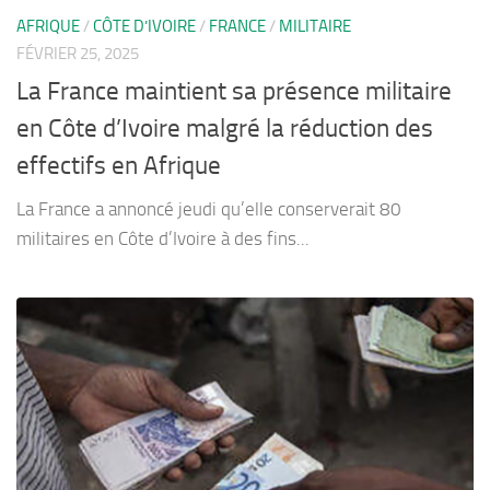
AFRIQUE
/
CÔTE D’IVOIRE
/
FRANCE
/
MILITAIRE
FÉVRIER 25, 2025
La France maintient sa présence militaire
en Côte d’Ivoire malgré la réduction des
effectifs en Afrique
La France a annoncé jeudi qu’elle conserverait 80
militaires en Côte d’Ivoire à des fins...