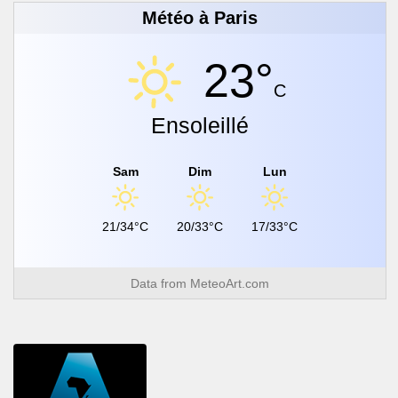
Météo à Paris
23°
C
Ensoleillé
Sam
Dim
Lun
21/34°C
20/33°C
17/33°C
Data from
MeteoArt.com