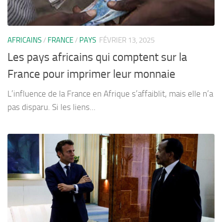
AFRICAINS
/
FRANCE
/
PAYS
FÉVRIER 13, 2025
Les pays africains qui comptent sur la
France pour imprimer leur monnaie
L’influence de la France en Afrique s’affaiblit, mais elle n’a
pas disparu. Si les liens...