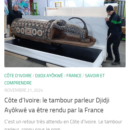
CÔTE D’IVOIRE
/
DJIDJI AYÔKWÉ
/
FRANCE
/
SAVOIR ET
COMPRENDRE
NOVEMBRE 21, 2024
Côte d’Ivoire: le tambour parleur Djidji
Ayôkwé va être rendu par la France
C’est un retour très attendu en Côte d’Ivoire. Le tambour
parleur, connu sous le nom...