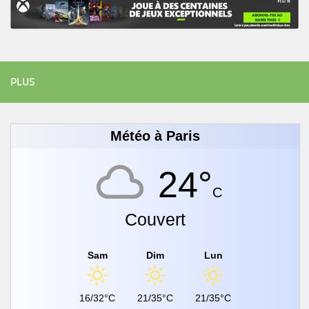
PLUS
Météo à Paris
24°
C
Couvert
Sam
Dim
Lun
16/32°C
21/35°C
21/35°C