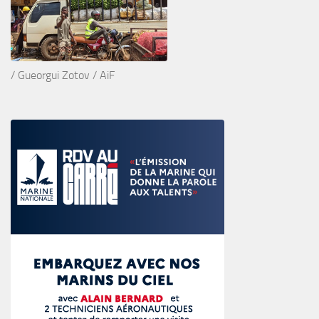
/ Gueorgui Zotov / AiF