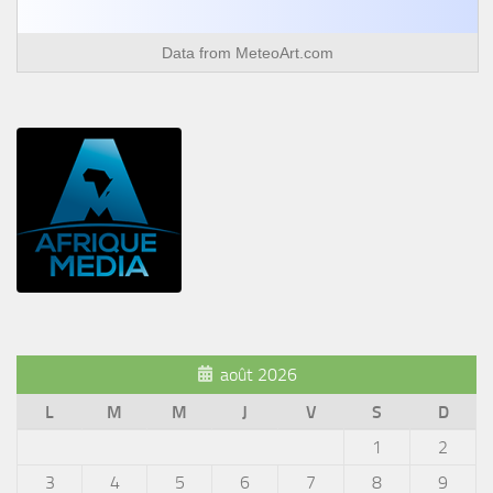
Data from
MeteoArt.com
août 2026
L
M
M
J
V
S
D
1
2
3
4
5
6
7
8
9