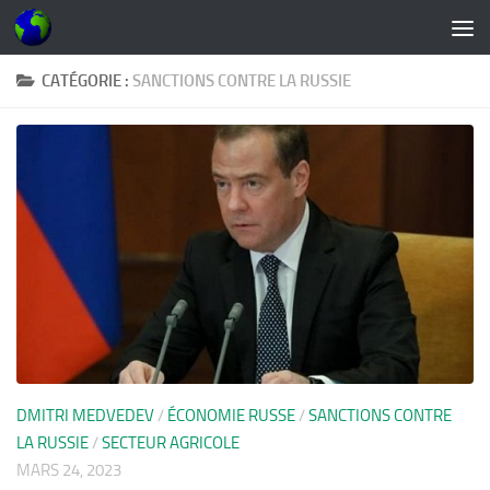
Skip to content
CATÉGORIE :
SANCTIONS CONTRE LA RUSSIE
DMITRI MEDVEDEV
/
ÉCONOMIE RUSSE
/
SANCTIONS CONTRE
LA RUSSIE
/
SECTEUR AGRICOLE
MARS 24, 2023