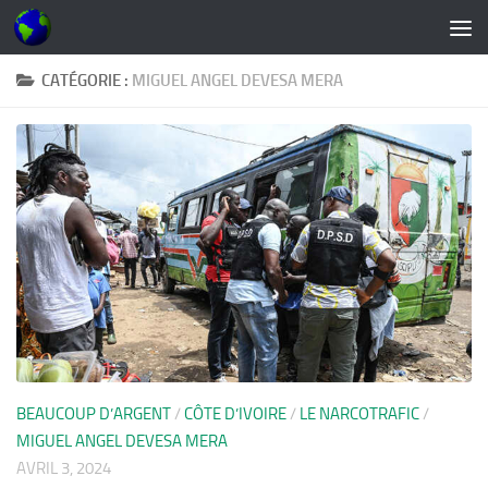
Skip to content
CATÉGORIE :
MIGUEL ANGEL DEVESA MERA
BEAUCOUP D’ARGENT
/
CÔTE D’IVOIRE
/
LE NARCOTRAFIC
/
MIGUEL ANGEL DEVESA MERA
AVRIL 3, 2024