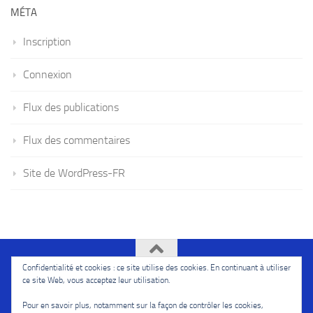
MÉTA
Inscription
Connexion
Flux des publications
Flux des commentaires
Site de WordPress-FR
Confidentialité et cookies : ce site utilise des cookies. En continuant à utiliser
Ivoire114l'Afriquenouvelle © 2026. Tous droits réservés.
ce site Web, vous acceptez leur utilisation.
Fièrement propulsé par
- Conçu par
Thème Hueman
Pour en savoir plus, notamment sur la façon de contrôler les cookies,