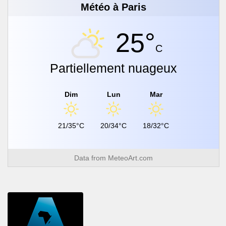
Météo à Paris
25°
C
Partiellement nuageux
Dim
Lun
Mar
21/35°C
20/34°C
18/32°C
Data from
MeteoArt.com