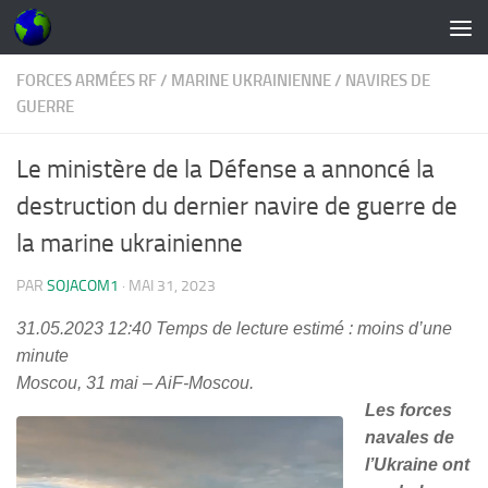
Skip to content
FORCES ARMÉES RF
/
MARINE UKRAINIENNE
/
NAVIRES DE
GUERRE
Le ministère de la Défense a annoncé la
destruction du dernier navire de guerre de
la marine ukrainienne
PAR
SOJACOM1
·
MAI 31, 2023
31.05.2023 12:40
Temps de lecture estimé : moins d’une
minute
Moscou, 31 mai – AiF-Moscou.
Les forces
navales de
l’Ukraine ont