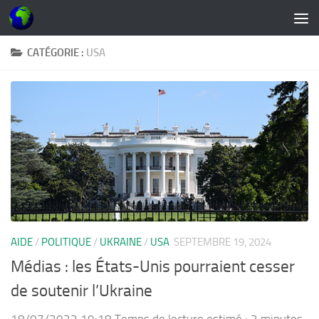
Skip to content
CATÉGORIE :
USA
AIDE
/
POLITIQUE
/
UKRAINE
/
USA
SEPTEMBRE 19, 2024
Médias : les États-Unis pourraient cesser
de soutenir l’Ukraine