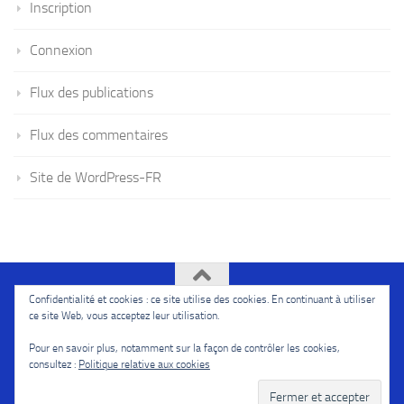
Inscription
Connexion
Flux des publications
Flux des commentaires
Site de WordPress-FR
Confidentialité et cookies : ce site utilise des cookies. En continuant à utiliser
Ivoire114l'Afriquenouvelle © 2026. Tous droits réservés.
ce site Web, vous acceptez leur utilisation.
Fièrement propulsé par
- Conçu par
Thème Hueman
Pour en savoir plus, notamment sur la façon de contrôler les cookies,
consultez :
Politique relative aux cookies