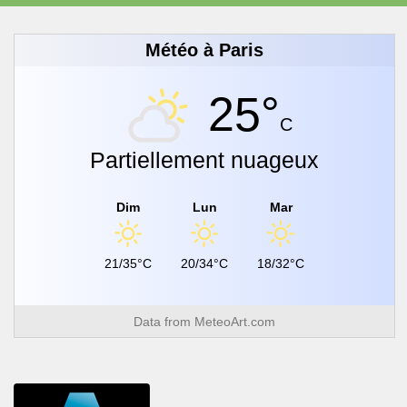
Météo à Paris
25°
C
Partiellement nuageux
Dim
Lun
Mar
21/35°C
20/34°C
18/32°C
Data from
MeteoArt.com