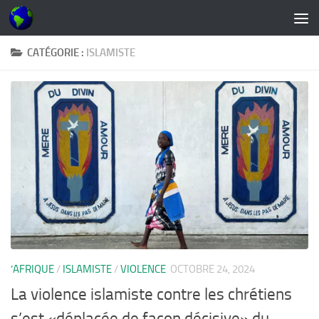
Skip to content
CATÉGORIE :
ISLAMISTE
’AFRIQUE
/
ISLAMISTE
/
VIOLENCE
OCTOBRE 24, 2024
La violence islamiste contre les chrétiens
s’est «déplacée de façon décisive» du