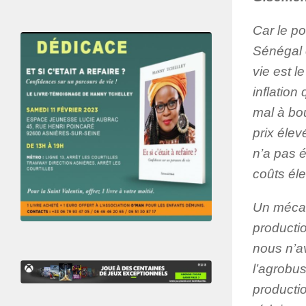
Car le p
Sénégal 
vie est l
inflatio
mal à bou
prix élev
n’a pas é
coûts éle
Un mécani
productio
nous n’a
l’agrobu
producti