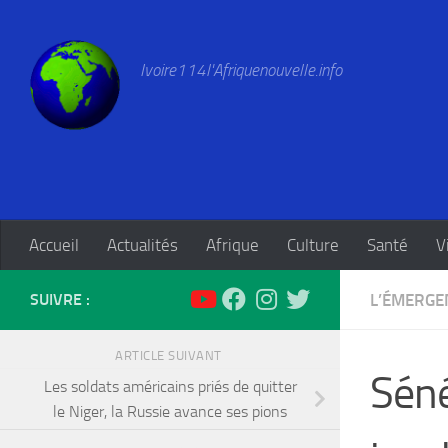
Skip to content
Ivoire114l'Afriquenouvelle.info
Accueil
Actualités
Afrique
Culture
Santé
V
SUIVRE :
L’ÉMERGE
ARTICLE SUIVANT
Séné
Les soldats américains priés de quitter
le Niger, la Russie avance ses pions