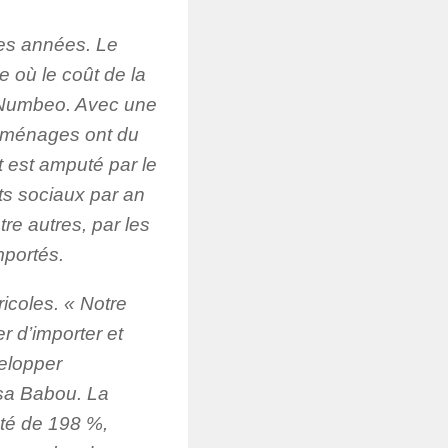
res années. Le
 où le coût de la
es Numbeo. Avec une
x ménages ont du
t est amputé par le
nts sociaux par an
re autres, par les
mportés.
ricoles. « Notre
er d’importer et
elopper
ssa Babou. La
nté de 198 %,