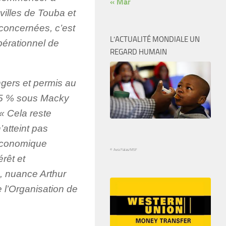
« Mar
 villes de Touba et
concernées, c’est
L’ACTUALITÉ MONDIALE UN
pérationnel de
REGARD HUMAIN
ngers et permis au
 5 % sous Macky
« Cela reste
’atteint pas
oéconomique
© Avra Fialas/MSF
rêt et
», nuance Arthur
 l’Organisation de