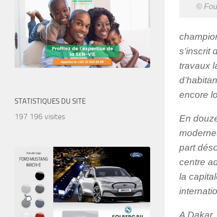
© Fou
champion
s’inscrit
travaux l
d’habitan
encore l
STATISTIQUES DU SITE
197 196 visites
En douze
modernes
part déso
centre ad
la capit
internati
A Dakar,