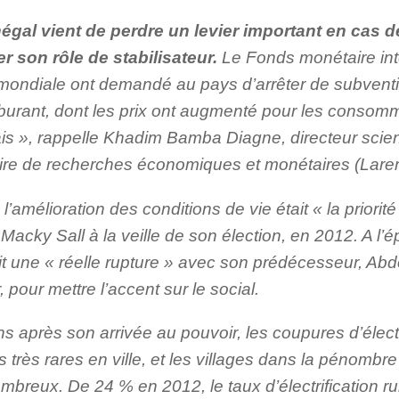
égal vient de perdre un levier important en cas de
er son rôle de stabilisateur.
Le Fonds monétaire inte
ondiale ont demandé au pays d’arrêter de subvention
rburant, dont les prix ont augmenté pour les consom
is », rappelle Khadim Bamba Diagne, directeur scien
ire de recherches économiques et monétaires (Lare
 l’amélioration des conditions de vie était « la priori
Macky Sall à la veille de son élection, en 2012. A l’
it une « réelle rupture » avec son prédécesseur, Ab
, pour mettre l’accent sur le social.
 après son arrivée au pouvoir, les coupures d’électr
très rares en ville, et les villages dans la pénomb
breux. De 24 % en 2012, le taux d’électrification ru