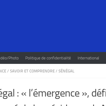
idéo/Photo
Politique de confidentialité
International
NCE
/
SAVOIR ET COMPRENDRE
/
SÉNÉGAL
gal : « l’émergence », déf