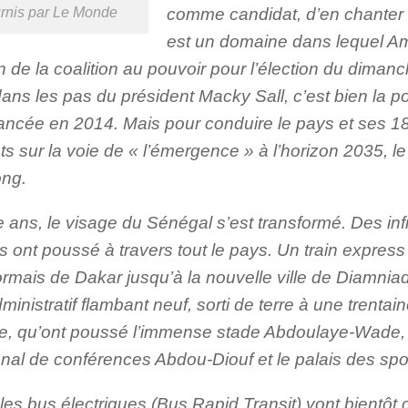
comme candidat, d’en chanter le
rnis par Le Monde
est un domaine dans lequel A
 de la coalition au pouvoir pour l’élection du diman
 dans les pas du président Macky Sall, c’est bien la p
ancée en 2014. Mais pour conduire le pays et ses 18
ts sur la voie de « l’émergence » à l’horizon 2035, l
ong.
 ans, le visage du Sénégal s’est transformé. Des inf
 ont poussé à travers tout le pays. Un train express
rmais de Dakar jusqu’à la nouvelle ville de Diamniad
ministratif flambant neuf, sorti de terre à une trentai
ale, qu’ont poussé l’immense stade Abdoulaye-Wade, 
onal de conférences Abdou-Diouf et le palais des sp
 les bus électriques (Bus Rapid Transit) vont bientô