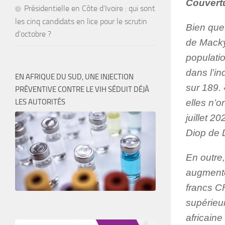
Couvertu
Présidentielle en Côte d’Ivoire : qui sont
les cinq candidats en lice pour le scrutin
Bien que
d’octobre ?
de Macky
populati
dans l’i
EN AFRIQUE DU SUD, UNE INJECTION
sur 189. 
PRÉVENTIVE CONTRE LE VIH SÉDUIT DÉJÀ
LES AUTORITÉS
elles n’o
juillet 2
Diop de 
En outre,
augmente
francs CF
supérieu
africain