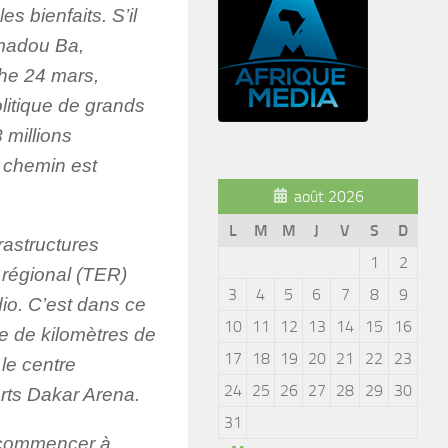
s bienfaits. S’il
madou Ba,
che 24 mars,
olitique de grands
 millions
e chemin est
août 2026
L
M
M
J
V
S
D
rastructures
1
2
 régional (TER)
3
4
5
6
7
8
9
io. C’est dans ce
10
11
12
13
14
15
16
ne de kilomètres de
17
18
19
20
21
22
23
le centre
24
25
26
27
28
29
30
orts Dakar Arena.
31
t commencer à