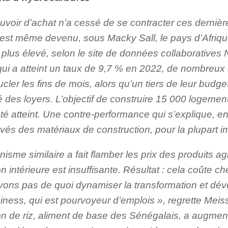
ouvoir d’achat n’a cessé de se contracter ces derniè
est même devenu, sous Macky Sall, le pays d’Afrique
e plus élevé, selon le site de données collaborativ
n qui a atteint un taux de 9,7 % en 2022, de nombreu
cler les fins de mois, alors qu’un tiers de leur budge
é des loyers. L’objectif de construire 15 000 logeme
té atteint. Une contre-performance qui s’explique, ent
vés des matériaux de construction, pour la plupart i
sme similaire a fait flamber les prix des produits ag
n intérieure est insuffisante. Résultat : cela coûte ch
vons pas de quoi dynamiser la transformation et dév
siness, qui est pourvoyeur d’emplois », regrette Mei
on de riz, aliment de base des Sénégalais, a augme