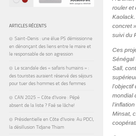
rouler et
Kaolack.
concret »
ARTICLES RÉCENTS
suivi du
Saint-Denis : une élue PS démissionne
en dénonçant des liens entre le maire et
Ces proje
le responsable de son agression
Sénégal 
Le scandale des « safaris humains » :
Sall, co
des touristes auraient réservé des séjours
supérieur
pour tuer des hommes et des femmes
l’objecti
mondial q
CAN 2025 – Côte d’Ivoire : Pépé
l’inflati
absent de la liste ? Faé se lâche!
Minsat, c
Présidentielle en Côte d’Ivoire: Au PDCI,
coopérat
la désillusion Tidjane Thiam