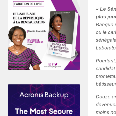
« Le Sén
plus jou
Banque m
ou le ca
sénégala
Laborato
Pourtant,
candidat 
prometta
bâtisseur
Douze ans
devenues 
moins nom