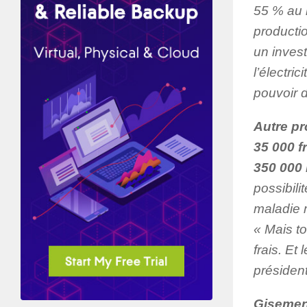
55 % au 
productio
un inves
l’électri
pouvoir 
Autre pr
35 000 f
350 000
possibili
maladie m
« Mais to
frais. Et
président
Gisemen