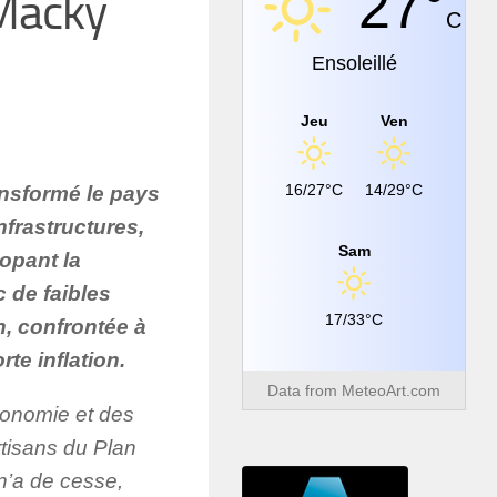
27°
 Macky
C
Ensoleillé
Jeu
Ven
16/27°C
14/29°C
ransformé le pays
nfrastructures,
Sam
dopant la
 de faibles
17/33°C
, confrontée à
te inflation.
Data from
MeteoArt.com
économie et des
rtisans du Plan
n’a de cesse,