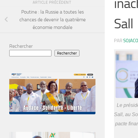
inac
ARTICLE PRÉCÉDENT
Poutine : la Russie a toutes les
Sall
chances de devenir la quatrième
économie mondiale
PAR
SOJAC
Rechercher
Rechercher
Le présid
Sall, au S
pacte finan