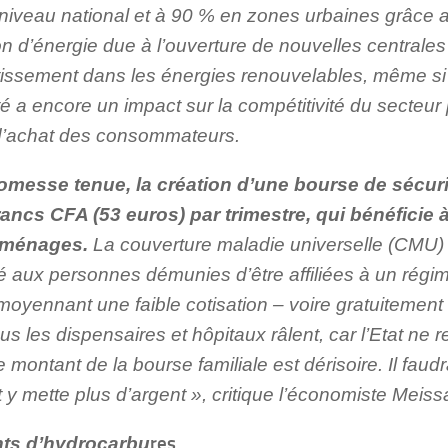
niveau national et à 90 % en zones urbaines grâce au
n d’énergie due à l’ouverture de nouvelles centrales 
tissement dans les énergies renouvelables, même si 
cité a encore un impact sur la compétitivité du secteur 
d’achat des consommateurs.
omesse tenue, la création d’une bourse de sécurit
rancs CFA (53 euros) par trimestre, qui bénéficie 
 ménages.
La couverture maladie universelle (CMU) o
té aux personnes démunies d’être affiliées à un rég
oyennant une faible cotisation – voire gratuitement
us les dispensaires et hôpitaux râlent, car l’Etat ne
 le montant de la bourse familiale est dérisoire. Il faud
 y mette plus d’argent », critique l’économiste Meis
res
ts d’hydrocarbu