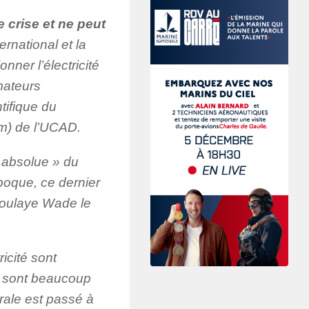
 crise et ne peut
rnational et la
ner l’électricité
mateurs
tifique du
m) de l’UCAD.
té absolue » du
époque, ce dernier
doulaye Wade le
icité sont
re sont beaucoup
rale est passé à