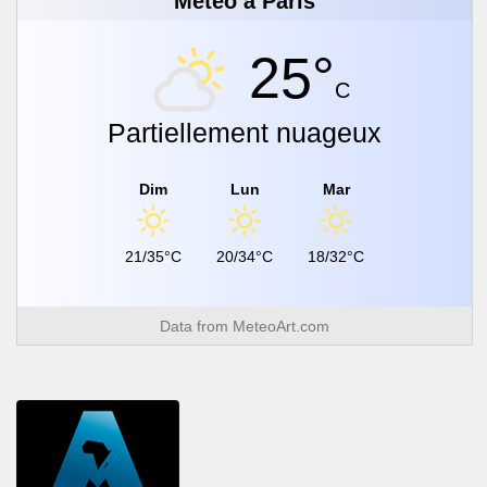
Météo à Paris
25°
C
Partiellement nuageux
Dim
Lun
Mar
21/35°C
20/34°C
18/32°C
Data from
MeteoArt.com