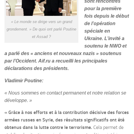
sont rencontrés
pour la première
fois depuis le début
« Le monde se dirige vers un grand
de l’opération
grondement. » De quoi ont parlé Poutine
spéciale en
et Assad ?
Ukraine. L’invité a
soutenu le NWO et
a parlé des « anciens et nouveaux nazis » soutenus
par l’Occident. Aif.ru a recueilli les principales
déclarations des présidents.
Vladimir Poutine:
« Nous sommes en contact permanent et notre relation se
développe. »
« Grâce à nos efforts et à la contribution décisive des forces
armées russes en Syrie, des résultats significatifs ont été
obtenus dans la lutte contre le terrorisme.
Cela permet de