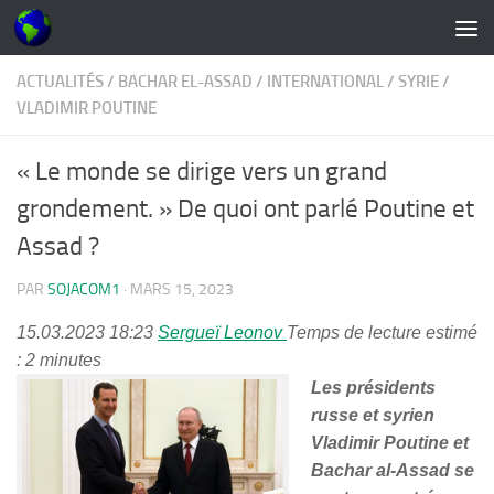
Skip to content
ACTUALITÉS
/
BACHAR EL-ASSAD
/
INTERNATIONAL
/
SYRIE
/
VLADIMIR POUTINE
« Le monde se dirige vers un grand
grondement. » De quoi ont parlé Poutine et
Assad ?
PAR
SOJACOM1
·
MARS 15, 2023
15.03.2023 18:23
Sergueï Leonov
Temps de lecture estimé
: 2 minutes
Les présidents
russe et syrien
Vladimir Poutine et
Bachar al-Assad se