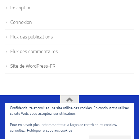
Inscription
Connexion
Flux des publications
Flux des commentaires
Site de WordPress-FR
Confidentialité et cookies : ce site utilise des cookies. En continuant à utiliser
Ivoire114l'Afriquenouvelle © 2026. Tous droits réservés.
ce site Web, vous acceptez leur utilisation.
Fièrement propulsé par
- Conçu par
Thème Hueman
Pour en savoir plus, notamment sur la façon de contrôler les cookies,
consultez :
Politique relative aux cookies