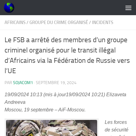
Skip to content
AFRICAINS
/
GROUPE DU CRIME ORGANISÉ
/
INCIDENTS
Le FSB a arrêté des membres d’un groupe
criminel organisé pour le transit illégal
d’Africains via la Fédération de Russie vers
l’UE
PAR
SOJACOM1
·
SEPTEMBRE 19, 2024
19/09/2024 10:13
(mis à jour
19/09/2024 10:21
)
Elizaveta
Andreeva
Moscou, 19 septembre – AiF-Moscou.
Les forces
de sécurité